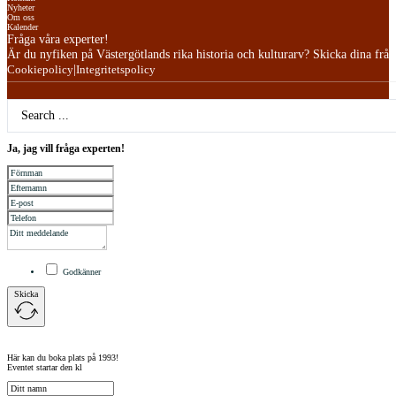
Nyheter
Om oss
Kalender
Fråga våra experter!
Är du nyfiken på Västergötlands rika historia och kulturarv? Skicka dina frågor
|
Cookiepolicy
Integritetspolicy
Search
...
Ja, jag vill fråga experten!
Godkänner
Skicka
Här kan du boka plats på 1993!
Eventet startar den kl