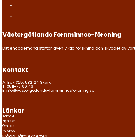
Västergötlands Fornminnes-förening
Ditt engagemang stöttar även viktig forskning och skyddet av vårt kul
Kontakt
A. Box 325, 532 24 Skara
T. 0511-79 99 43
E.info@vastergotlands-fornminnesforening.se
Länkar
Kontakt
Nyheter
Om oss
Kalender
Fråga våra experter!