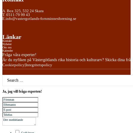
A. Box 325, 532 24 Skara
T. 0511-79 99 43
E.info@vastergotlands-fornminnesforening.se
Länkar
Kontakt
Nyheter
Om oss
Kalender
Fråga våra experter!
Är du nyfiken på Västergötlands rika historia och kulturarv? Skicka dina frågor
|
Cookiepolicy
Integritetspolicy
Search
...
Ja, jag vill fråga experten!
Godkänner