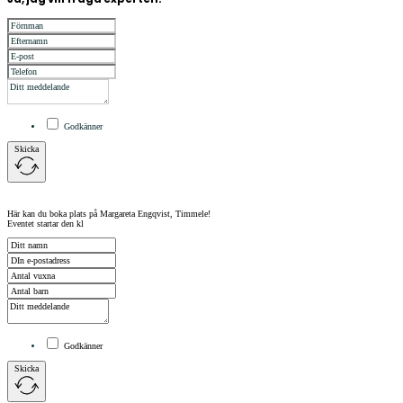
Godkänner
Skicka
Här kan du boka plats på Margareta Engqvist, Timmele!
Eventet startar den kl
Godkänner
Skicka