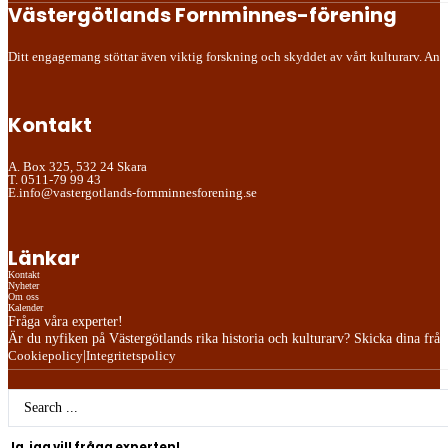
Västergötlands Fornminnes-förening
Ditt engagemang stöttar även viktig forskning och skyddet av vårt kulturarv. Anslu
Kontakt
A. Box 325, 532 24 Skara
T. 0511-79 99 43
E.info@vastergotlands-fornminnesforening.se
Länkar
Kontakt
Nyheter
Om oss
Kalender
Fråga våra experter!
Är du nyfiken på Västergötlands rika historia och kulturarv? Skicka dina frågor
|
Cookiepolicy
Integritetspolicy
Search
...
Ja, jag vill fråga experten!