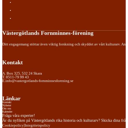
Västergötlands Fornminnes-förening
Ditt engagemang stöttar även viktig forskning och skyddet av vårt kulturarv. Anslu
Kontakt
A. Box 325, 532 24 Skara
T. 0511-79 99 43
E.info@vastergotlands-fornminnesforening.se
Länkar
Kontakt
Nyheter
Om oss
Kalender
Fråga våra experter!
Är du nyfiken på Västergötlands rika historia och kulturarv? Skicka dina frågor
|
Cookiepolicy
Integritetspolicy