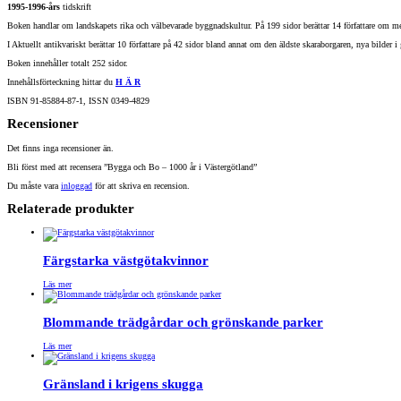
1995-1996-års
tidskrift
Boken handlar om landskapets rika och välbevarade byggnadskultur. På 199 sidor berättar 14 författare om med
I Aktuellt antikvariskt berättar 10 författare på 42 sidor bland annat om den äldste skaraborgaren, nya bilder
Boken innehåller totalt 252 sidor.
Innehållsförteckning hittar du
H Ä R
ISBN 91-85884-87-1, ISSN 0349-4829
Recensioner
Det finns inga recensioner än.
Bli först med att recensera ”Bygga och Bo – 1000 år i Västergötland”
Du måste vara
inloggad
för att skriva en recension.
Relaterade produkter
Färgstarka västgötakvinnor
Läs mer
Blommande trädgårdar och grönskande parker
Läs mer
Gränsland i krigens skugga