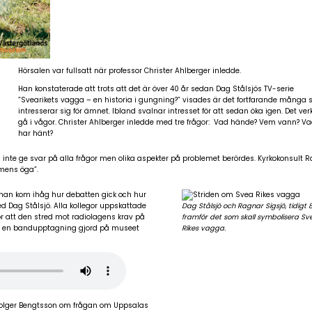
Hörsalen var fullsatt när professor Christer Ahlberger inledde.
Han konstaterade att trots att det är över 40 år sedan Dag Stålsjös TV-serie
”Svearikets vagga – en historia i gungning?” visades är det fortfarande många
intresserar sig för ämnet. Ibland svalnar intresset för att sedan öka igen. Det ver
gå i vågor. Christer Ahlberger inledde med tre frågor: Vad hände? Vem vann? V
har hänt?
s inte ge svar på alla frågor men olika aspekter på problemet berördes. Kyrkokonsult 
rmens öga”.
h han kom ihåg hur debatten gick och hur
 Dag Stålsjö. Alla kollegor uppskattade
Dag Stålsjö och Ragnar Sigsjö, tidigt 8
 att den stred mot radiolagens krav på
framför det som skall symbolisera Sv
 ur en bandupptagning gjord på museet
Rikes vagga.
Holger Bengtsson om frågan om Uppsalas