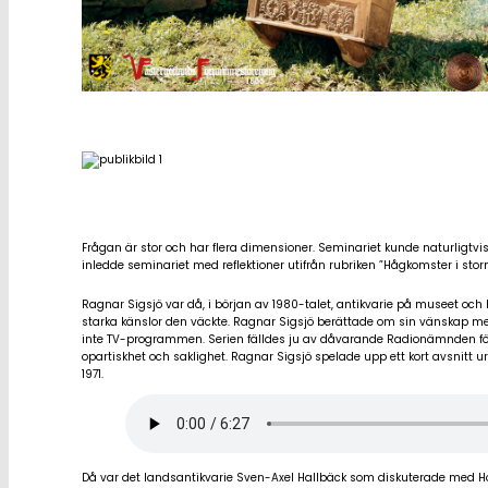
Frågan är stor och har flera dimensioner. Seminariet kunde naturligtvi
inledde seminariet med reflektioner utifrån rubriken ”Hågkomster i sto
Ragnar Sigsjö var då, i början av 1980-talet, antikvarie på museet oc
starka känslor den väckte. Ragnar Sigsjö berättade om sin vänskap med
inte TV-programmen. Serien fälldes ju av dåvarande Radionämnden för
opartiskhet och saklighet. Ragnar Sigsjö spelade upp ett kort avsnitt
1971.
Då var det landsantikvarie Sven-Axel Hallbäck som diskuterade med 