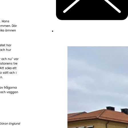
. Hans
rammen. Där
olika ämnen
etet har
 och hur
r och nu” var
storiens tre
Att söka ett
a sätt och i
n.
av frågorna
ta och vaggan
 Göran Englund