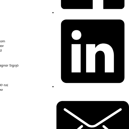
 som
kar
ad
Ragnar Sigsjö
0-tal,
ea