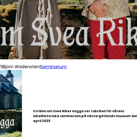
1
|
Björn Wadensten
|
Seminarium
Striden om Svea Rikes Vagga var rubriken för vårens
lokalhistoriska seminarium på Västergötlands museum
den
april 2025