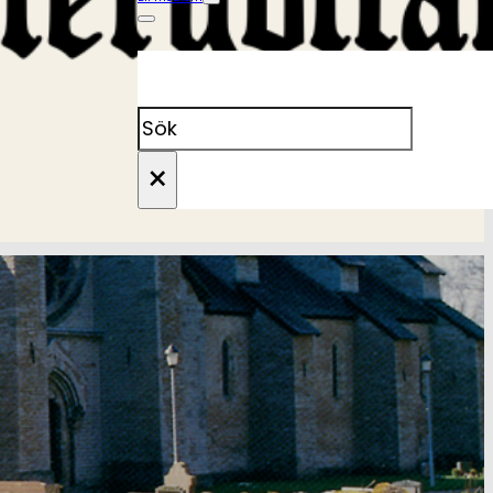
Sök på vastergotlands-fornminne
×