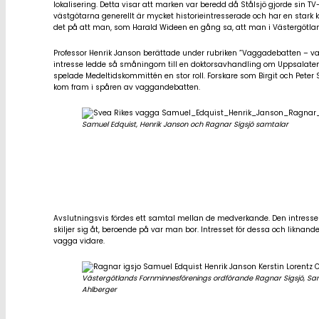
lokalisering. Detta visar att marken var beredd då Stålsjö gjorde sin TV
västgötarna generellt är mycket historieintresserade och har en stark 
det på att man, som Harald Wideen en gång sa, att man i Västergötland
Professor Henrik Janson berättade under rubriken ”Vaggadebatten –
intresse ledde så småningom till en doktorsavhandling om Uppsalatem
spelade Medeltidskommittén en stor roll. Forskare som Birgit och Peter
kom fram i spåren av vaggandebatten.
Samuel Edquist, Henrik Janson och Ragnar Sigsjö samtalar
Avslutningsvis fördes ett samtal mellan de medverkande. Den intresser
skiljer sig åt, beroende på var man bor. Intresset för dessa och likna
vagga vidare.
Västergötlands Fornminnesförenings ordförande Ragnar Sigsjö, Samu
Ahlberger