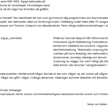
-serie 1981-1982. Sigsjö betonade att
känsla för landskapet. Förmodligen beror
 så att säga har forntiden på gaffeln.
 vad hände?” Han berättade att han som gymnasist såg programmen och fascinerades
plet. Han betonade vikten av forskningsmiljön i Göteborg under tiden efter TV-prog
 Sawyer och Thomas Lindqvist var betydelsefulla. Flera viktiga doktorsavhandlingar i 
Professor Samuel Edquist från Mittuniversit
intresserat sig för folkbildning, historiebruk
forntid och medeltid har använts i regional
identitetsbildning. ”Nationella ursprung för
rubriken på hans föredrag. Han betonade hi
dimensioner, kunskap, ideologi och känsla. 
ursprung, en vagga, har varit viktigt på olik
olika former. Där kommer ”västgötaskolan” i
ade publiken ställde också frågor. Kanske är det som någon sa, att svaren på några 
nde frågor har gått i vågor i många decennier. Säkerligen kommer debatten att fortsät
el Edquist, Henrik Janson, Fornminnesföreningens sekreterare Kerstin Lorentz och Christer
Texter och bilder