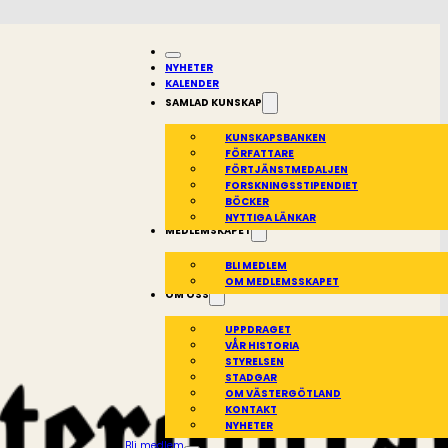
NYHETER
KALENDER
SAMLAD KUNSKAP
KUNSKAPSBANKEN
FÖRFATTARE
FÖRTJÄNSTMEDALJEN
FORSKNINGSSTIPENDIET
BÖCKER
NYTTIGA LÄNKAR
MEDLEMSKAPET
BLI MEDLEM
OM MEDLEMSSKAPET
OM OSS
UPPDRAGET
VÅR HISTORIA
STYRELSEN
STADGAR
OM VÄSTERGÖTLAND
KONTAKT
NYHETER
Bli medlem