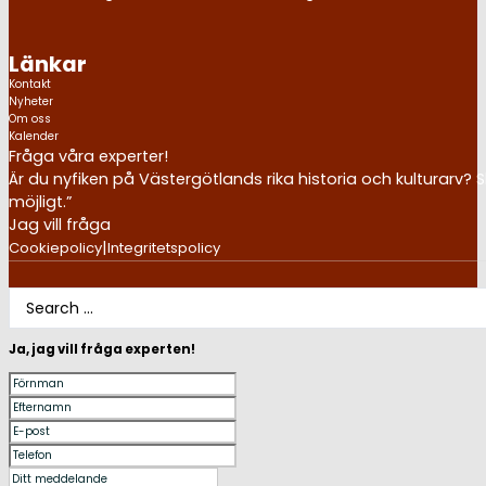
Länkar
Kontakt
Nyheter
Om oss
Kalender
Fråga våra experter!
Är du nyfiken på Västergötlands rika historia och kulturarv? S
möjligt.”
Jag vill fråga
|
Cookiepolicy
Integritetspolicy
Search
...
Ja, jag vill fråga experten!