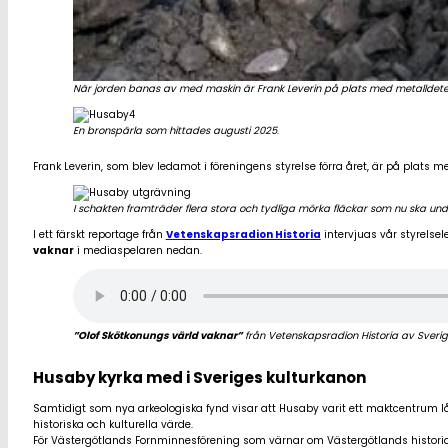
När jorden banas av med maskin är Frank Leverin på plats med metalldetekto
En bronspärla som hittades augusti 2025
.
Frank Leverin, som blev ledamot i föreningens styrelse förra året, är på plats m
I schakten framträder flera stora och tydliga mörka fläckar som nu ska und
I ett färskt reportage från
Vetenskapsradion Historia
intervjuas vår styrelse
vaknar
i mediaspelaren nedan.
”Olof Skötkonungs värld vaknar”
från Vetenskapsradion Historia av Sverig
Husaby kyrka med i Sveriges kulturkanon
Samtidigt som nya arkeologiska fynd visar att Husaby varit ett maktcentrum lån
historiska och kulturella värde.
För Västergötlands Fornminnesförening som värnar om Västergötlands historia 