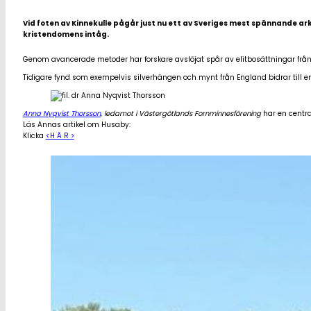
Vid foten av Kinnekulle pågår just nu ett av Sveriges mest spännande ark
kristendomens intåg.
Genom avancerade metoder har forskare avslöjat spår av elitbosättningar från 
Tidigare fynd som exempelvis silverhängen och mynt från England bidrar till en
Anna Nyqvist Thorsson
, ledamot i Västergötlands Fornminnesförening
har en central
Läs Annas artikel om Husaby:
Klicka
<H Ä R >