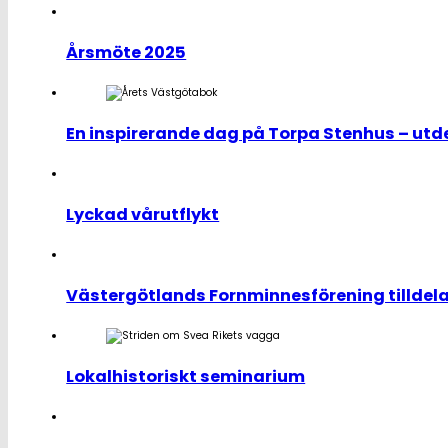
Årsmöte 2025
En inspirerande dag på Torpa Stenhus – utd
Lyckad vårutflykt
Västergötlands Fornminnesförening tilldel
Lokalhistoriskt seminarium